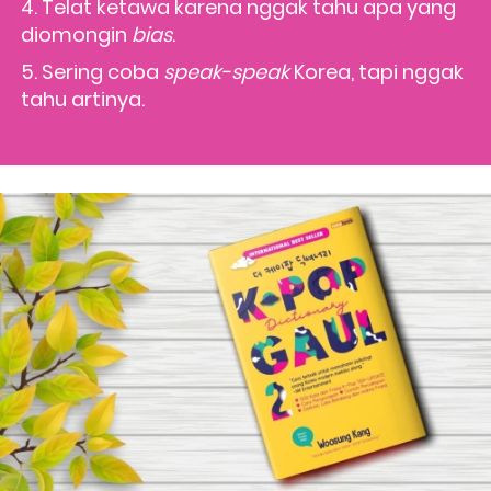
4. Telat ketawa karena nggak tahu apa yang 
diomongin 
bias
. 
5. Sering coba 
speak-speak
 Korea, tapi nggak 
tahu artinya.     