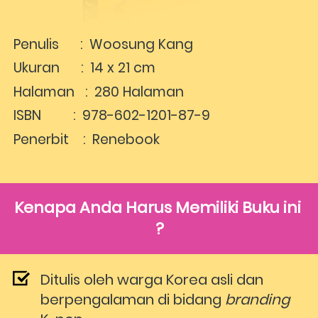
Penulis      :  Woosung Kang 
Ukuran      :  14 x 21 cm 
Halaman   :  280 Halaman
ISBN         :  978-602-1201-87-9 
Penerbit    :  Renebook
Kenapa Anda Harus Memiliki Buku ini 
?
Ditulis oleh warga Korea asli dan 
berpengalaman di bidang 
branding