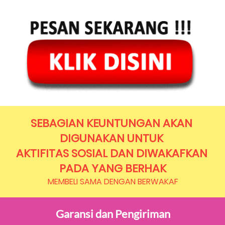
SEBAGIAN KEUNTUNGAN AKAN 
DIGUNAKAN UNTUK 
AKTIFITAS SOSIAL DAN DIWAKAFKAN 
PADA YANG BERHAK
MEMBELI SAMA DENGAN BERWAKAF
Garansi dan Pengiriman