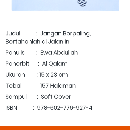
Judul           :  Jangan Berpaling, 
Bertahanlah di Jalan Ini
Penulis        :  
Ewa Abdullah
Penerbit      :  Al Qalam
Ukuran        : 15 x 23 cm
Tebal           : 157 Halaman
Sampul       :  Soft Cover
ISBN           :  
978-602-776-927-4