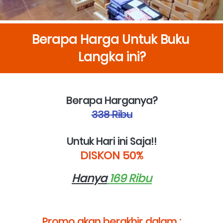
Berapa Harga Untuk Buku 
Langka ini?
Berapa Harganya?
338 Ribu
Untuk Hari ini Saja!!
DISKON 50%
Hanya
 169 Ribu
Promo akan berakhir dalam :