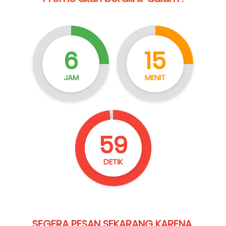
6
15
JAM
MENIT
57
DETIK
SEGERA PESAN SEKARANG KARENA 