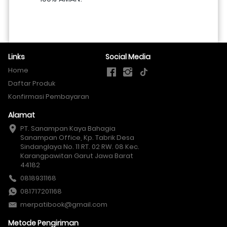
Links
Social Media
Home
Daftar Produk
Konfirmasi Pembayaran
Alamat
PT. Sanampan Kaya Bahagia

Sanampan Office, Kp. Tabrik Desa 
Sindanglaya No. 11 RT. 02 RW. 08 Kec. 
Karangpawitan Garut Jawa Barat 
44182
0818931168
081717201168
merpatibook@gmail.com
Metode Pengiriman