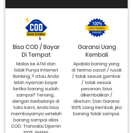
Bisa COD / Bayar
Garansi Uang
Di Tempat
Kembali
Malas ke ATM dan 
Apabila barang yang 
tidak Punya Internet 
di terima cacat / rusak 
Banking..? atau Anda 
/ tidak sesuai gambar 
lebih nyaman bayar 
/ tidak sesuai 
ketika barang sudah 
pesanan, bisa 
sampai? Tenang.. 
dikembalikan / 
dengan berbelanja di 
direturn. Dan Garansi 
toko kami, Anda bisa 
100% Uang Kembali, jika 
membayarnya setelah 
barang tidak sampai.
barang sampai alias 
COD. Transaksi Dijamin 
100% AMAN!