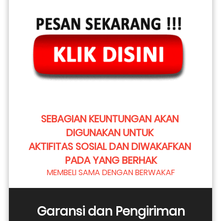
SEBAGIAN KEUNTUNGAN AKAN 
DIGUNAKAN UNTUK 
AKTIFITAS SOSIAL DAN DIWAKAFKAN 
PADA YANG BERHAK
MEMBELI SAMA DENGAN BERWAKAF
Garansi dan Pengiriman