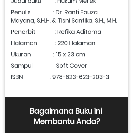
Judul buku         : Hukum Merek
Penulis               : Dr. Ranti Fauza 
Mayana, S.H.H. & Tisni Santika, S.H., M.H.
Penerbit             : Refika Aditama
Halaman            : 220 Halaman
Ukuran               : 15 x 23 cm 
Sampul              : Soft Cover
ISBN                  : 978-623-623-203-3
Bagaimana Buku ini 
Membantu Anda?