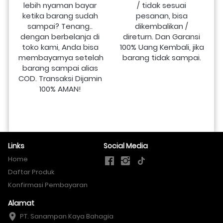
lebih nyaman bayar 
/ tidak sesuai 
ketika barang sudah 
pesanan, bisa 
sampai? Tenang.. 
dikembalikan / 
dengan berbelanja di 
direturn. Dan Garansi 
toko kami, Anda bisa 
100% Uang Kembali, jika 
membayarnya setelah 
barang tidak sampai.
barang sampai alias 
COD. Transaksi Dijamin 
100% AMAN!
Links
Social Media
Home
Daftar Produk
Konfirmasi Pembayaran
Alamat
PT. Sanampan Kaya Bahagia
