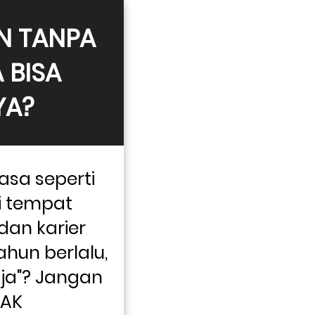
 TANPA 
BISA 
YA?
sa seperti 
i tempat 
an karier 
hun berlalu, 
aja"? Jangan 
AK 