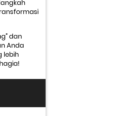
langkah 
ransformasi 
ng" dan 
an Anda 
lebih 
hagia!