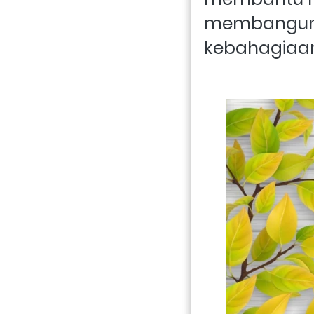
membangun k
kebahagiaan