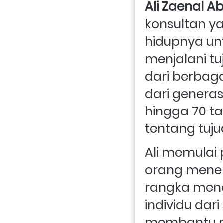
Ali Zaenal Ab
konsultan ya
hidupnya u
menjalani tu
dari berbaga
dari generas
hingga 70 t
tentang tuju
Ali memulai
orang menem
rangka menca
individu dar
membantu me