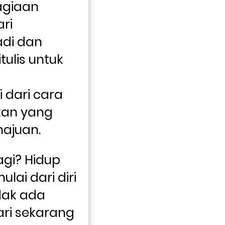
giaan 
ri 
di dan 
tulis untuk 
dari cara 
kan yang 
ajuan.
gi? Hidup 
lai dari diri 
dak ada 
ari sekarang 