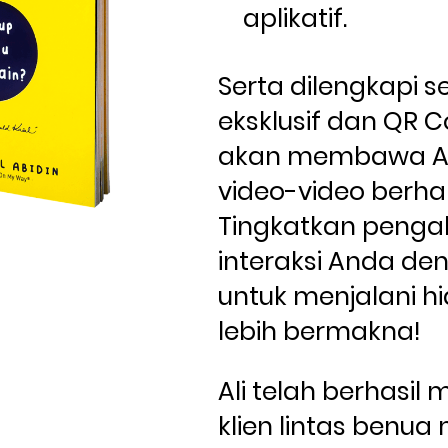
aplikatif.
Serta dilengkapi se
eksklusif dan QR C
akan membawa An
video-video berhar
Tingkatkan penga
interaksi Anda den
untuk menjalani hi
lebih bermakna!
Ali telah berhasil
klien lintas benu