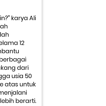
?" karya Ali 
ah 
lah 
lama 12 
bantu 
berbagai 
akang dari 
gga usia 50 
 atas untuk 
njalani 
ebih berarti.