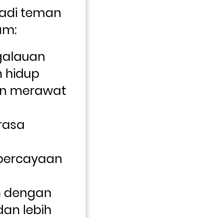
adi teman 
am:
alauan 
n hidup
n merawat 
asa 
ercayaan 
 dengan 
an lebih 