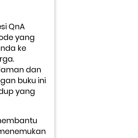
si QnA 
ode yang 
da ke 
ga. 
laman dan 
gan buku ini 
dup yang 
 membantu 
a menemukan 