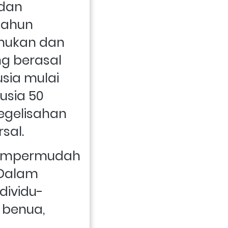
dan 
tahun 
ukan dan 
g berasal 
sia mulai 
usia 50 
gelisahan 
sal.
mempermudah 
Dalam 
dividu-
 benua, 