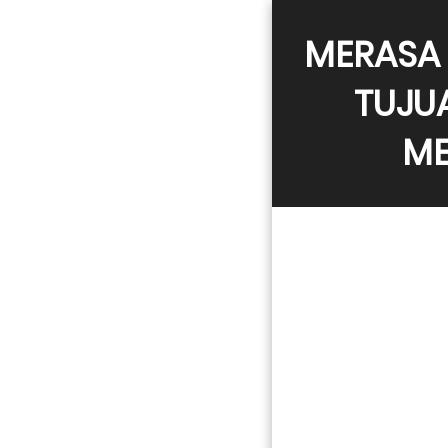
MERASA 
TUJU
ME