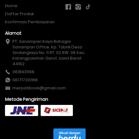
Home
Daftar Produk
Konfirmasi Pembayaran
Alamat
PT. Sanampan Kaya Bahagia

Sanampan Office, Kp. Tabrik Desa 
Sindanglaya No. 11 RT. 02 RW. 08 Kec. 
Karangpawitan Garut Jawa Barat 
44182
0818931168
081717201168
merpatibook@gmail.com
Metode Pengiriman