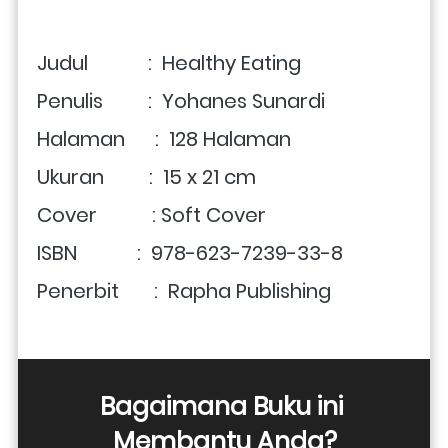
Judul            :  Healthy Eating
Penulis         :  Yohanes Sunardi
Halaman      :  128 Halaman
Ukuran         :  15 x 21 cm
Cover           : Soft Cover 
ISBN            :  978-623-7239-33-8
Penerbit       :  Rapha Publishing
Bagaimana Buku ini 
Membantu Anda?