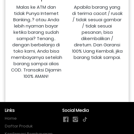
Malas ke ATM dan 
Apabila barang yang 
tidak Punya Internet 
di terima cacat / rusak 
Banking..? atau Anda 
/ tidak sesuai gambar 
lebih nyaman bayar 
/ tidak sesuai 
ketika barang sudah 
pesanan, bisa 
sampai? Tenang.. 
dikembalikan / 
dengan berbelanja di 
direturn. Dan Garansi 
toko kami, Anda bisa 
100% Uang Kembali, jika 
membayarnya setelah 
barang tidak sampai.
barang sampai alias 
COD. Transaksi Dijamin 
100% AMAN!
Links
Social Media
Home
Daftar Produk
Konfirmasi Pembayaran