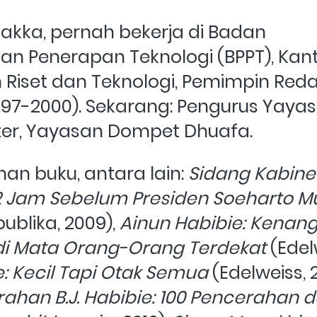
akka, pernah bekerja di Badan
an Penerapan Teknologi (BPPT), Kant
Riset dan Teknologi, Pemimpin Redak
997-2000). Sekarang: Pengurus Yayas
ter, Yayasan Dompet Dhuafa. 
han buku, antara lain: 
Sidang Kabinet
ublika, 2009), 
Ainun Habibie: Kenang
di Mata Orang-Orang Terdekat
e: Kecil Tapi Otak Semua 
(Edelweiss, 2
ahan B.J. Habibie: 100 Pencerahan da