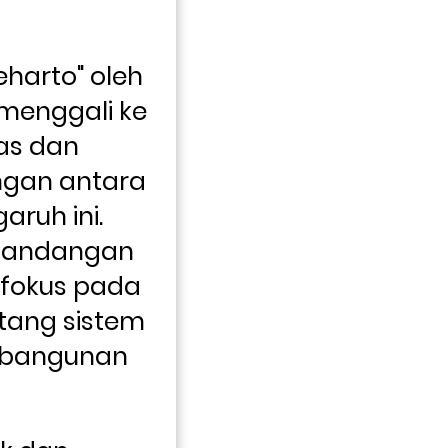
harto" oleh 
enggali ke 
s dan 
gan antara 
ruh ini. 
pandangan 
fokus pada 
tang sistem 
bangunan 