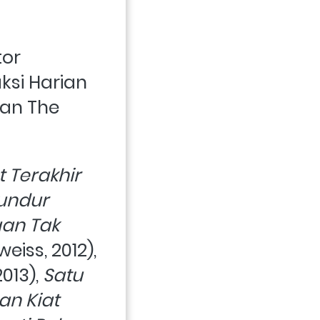
or 
si Harian 
an The 
 Terakhir 
Orde Baru: 12 Jam Sebelum Presiden Soeharto Mundur 
an Tak 
 (Edelweiss, 2012), 
013), 
Satu 
n Kiat 