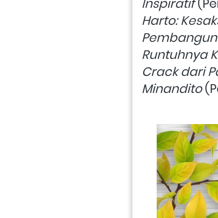
Inspiratif
 (Pe
Harto: Kesaks
Pembanguna
Runtuhnya K
Crack dari 
Minandito
 (