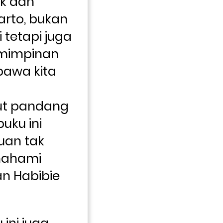
k dan 
arto, bukan 
etapi juga 
impinan 
awa kita 
t pandang 
ku ini 
an tak 
mahami 
 Habibie 