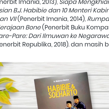
nerbit Imania, 2013), 
Siapa Mengkhian
ian B.J. Habibie dan 10 Menteri Kabin
n VII
 (Penerbit Imania, 2014), 
Rumpa'
erajaan Bone 
(Penerbit Buku Kompas,
Pare-Pare: Dari Ilmuwan ke Negaraw
Penerbit Republika, 2018). dan masih b