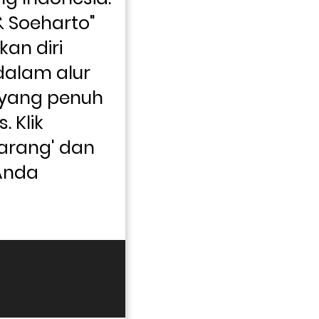
& Soeharto" 
an diri 
alam alur 
 yang penuh 
 Klik 
arang' dan 
Anda 