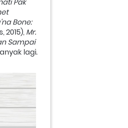
ati Pak 
et 
na Bone: 
 2015), 
Mr. 
an Sampai 
anyak lagi.