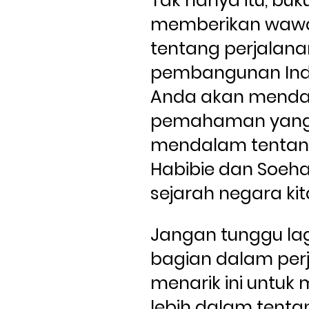
Tak hanya itu, buku 
memberikan wawa
tentang perjalanan
pembangunan Indo
Anda akan menda
pemahaman yang 
mendalam tentang
Habibie dan Soeha
sejarah negara kit
Jangan tunggu lagi
bagian dalam perj
menarik ini untuk
lebih dalam tentan