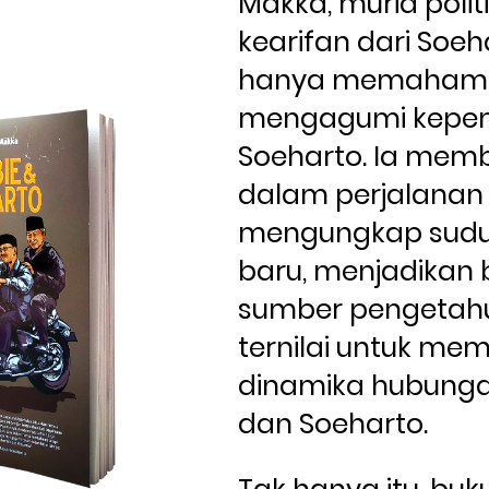
Makka, murid politi
kearifan dari Soeh
hanya memahami t
mengagumi kepem
Soeharto. Ia memb
dalam perjalanan 
mengungkap sudu
baru, menjadikan bu
sumber pengetahu
ternilai untuk me
dinamika hubungan
dan Soeharto.