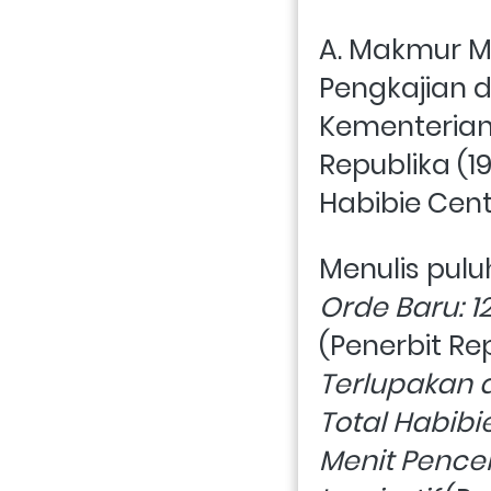
A. Makmur M
Pengkajian d
Kementerian 
Republika (1
Habibie Cen
Menulis pulu
(Penerbit Rep
Terlupakan 
Total Habibi
Menit Pencer