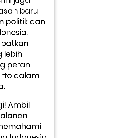
ini juga 
san baru 
 politik dan 
nesia. 
patkan 
lebih 
 peran 
rto dalam 
a.
! Ambil 
alanan 
 memahami 
g Indonesia. 