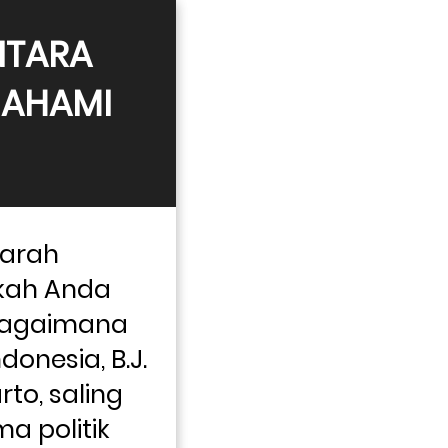
TARA 
AHAMI 
arah 
kah Anda 
agaimana 
onesia, B.J. 
to, saling 
a politik 