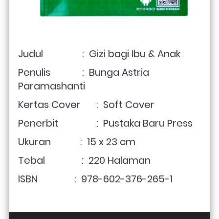
Judul                :  Gizi bagi Ibu & Anak
Penulis             :  Bunga Astria 
Paramashanti
Kertas Cover	:  Soft Cover
Penerbit	        :  Pustaka Baru Press
Ukuran            :  15 x 23 cm
Tebal               :  220 Halaman
ISBN               :  978-602-376-265-1