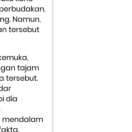
erbudakan, 
ng. Namun, 
 tersebut 
kemuka, 
ngan tajam 
tersebut. 
ar 
 dia 
 
g mendalam 
akta.