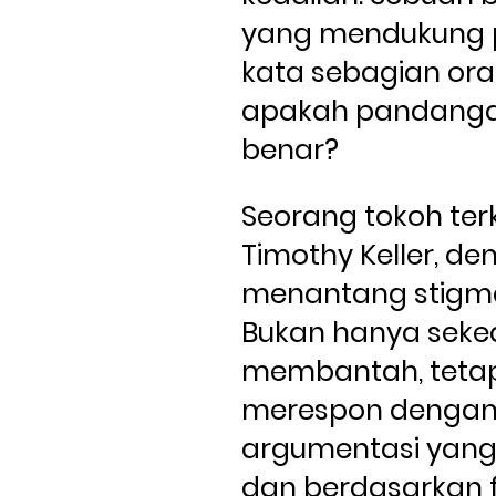
yang mendukung p
kata sebagian ora
apakah pandangan
benar?
Seorang tokoh ter
Timothy Keller, de
menantang stigma 
Bukan hanya seked
membantah, tetapi
merespon dengan
argumentasi yan
dan berdasarkan f