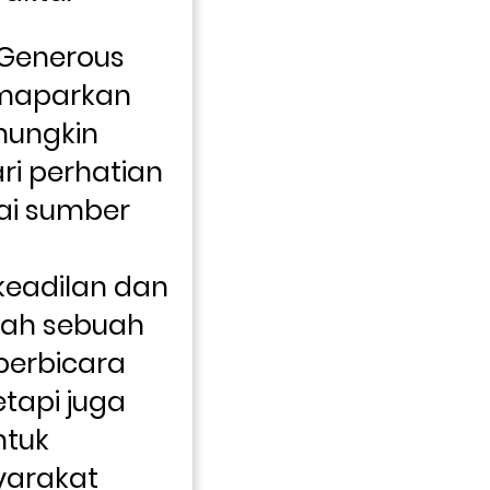
Generous 
emaparkan 
ungkin 
ri perhatian 
ai sumber 
adilan dan 
lah sebuah 
erbicara 
tapi juga 
tuk 
arakat 