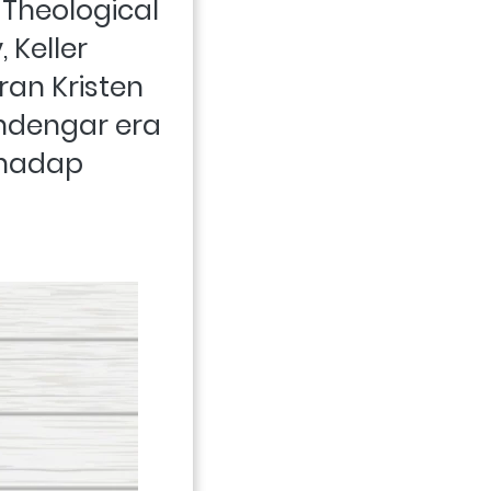
Theological 
Keller 
n Kristen 
dengar era 
hadap 