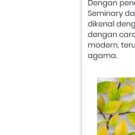
Dengan pendi
Seminary dan
dikenal den
dengan cara
modern, ter
agama.