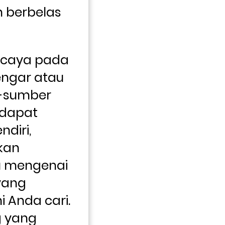
n berbelas 
caya pada 
ngar atau 
-sumber 
dapat 
diri, 
kan 
mengenai 
ang 
 Anda cari. 
 yang 