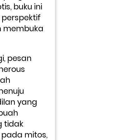
s, buku ini 
erspektif 
n membuka 
, pesan 
nerous 
ah 
enuju 
lan yang 
buah 
tidak 
pada mitos, 