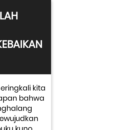
LAH 
EBAIKAN 
eringkali kita 
apan bahwa 
nghalang 
ewujudkan 
uku kuno 