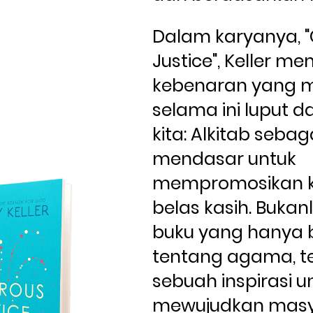
Dalam karyanya, "
Justice", Keller m
kebenaran yang m
selama ini luput da
kita: Alkitab sebag
mendasar untuk 
mempromosikan ke
belas kasih. Bukan
buku yang hanya b
tentang agama, te
sebuah inspirasi un
mewujudkan masy