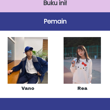
Buku ini!
Pemain
Vano
Rea