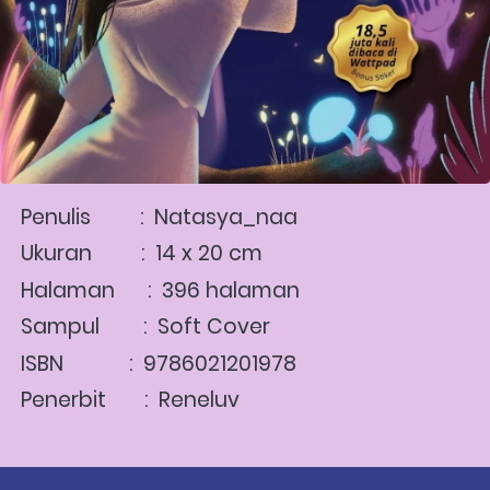
Penulis         :  Natasya_naa 
Ukuran         :  14 x 20 cm 
Halaman      :  396 halaman 
Sampul        :  Soft Cover
ISBN            :  9786021201978  
Penerbit       :  Reneluv