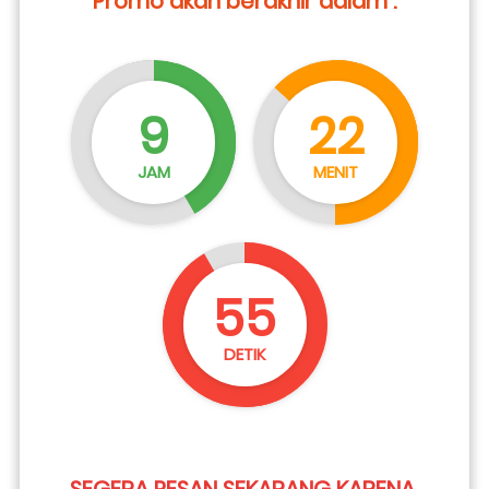
Promo akan berakhir dalam :
9
22
JAM
MENIT
54
DETIK