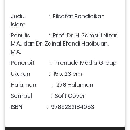
Judul                :  
Filsafat Pendidikan 
Islam
Penulis             :  Prof. Dr. H. Samsul Nizar, 
M.A., dan Dr. Zainal Efendi Hasibuan, 
M.A. 
Penerbit           :  Prenada Media Group
Ukuran             :  15 x 23 cm
Halaman           :  
278
 Halaman
Sampul             :  Soft Cover
ISBN                 :
9786232184053