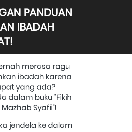
NGAN PANDUAN 
AN IBADAH 
T! 
rnah merasa ragu 
kan ibadah karena 
pat yang ada? 
 dalam buku "Fikih 
Mazhab Syafii"!
a jendela ke dalam 