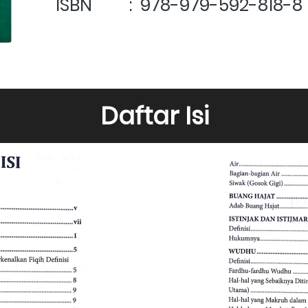
ISBN         :  
978-979-592-818-8
Daftar Isi