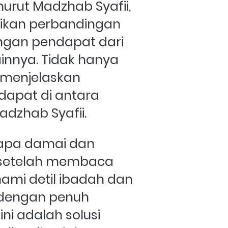
urut Madzhab Syafii, 
kan perbandingan 
ngan pendapat dari 
innya. Tidak hanya 
a menjelaskan 
apat di antara 
dzhab Syafii.
apa damai dan 
setelah membaca 
ami detil ibadah dan 
dengan penuh 
ni adalah solusi 