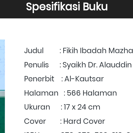
Spesifikasi Buku
Judul         : 
Fikih Ibadah Mazhab
Penulis      : Syaikh Dr. Alauddin
Penerbit    : Al-Kautsar
Halaman   : 566 Halaman
Ukuran      : 17 x 24 cm
Cover        : Hard Cover