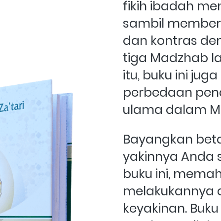
fikih ibadah men
sambil memberi
dan kontras de
tiga Madzhab la
itu, buku ini jug
perbedaan pend
ulama dalam Ma
Bayangkan bet
yakinnya Anda 
buku ini, memah
melakukannya 
keyakinan. Buku i