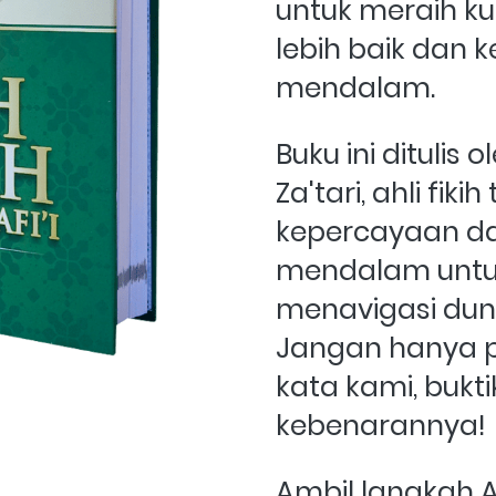
untuk meraih ku
lebih baik dan k
mendalam.
Buku ini ditulis 
Za'tari, ahli fik
kepercayaan da
mendalam untu
menavigasi dunia
Jangan hanya 
kata kami, buktik
kebenarannya!
Ambil langkah A