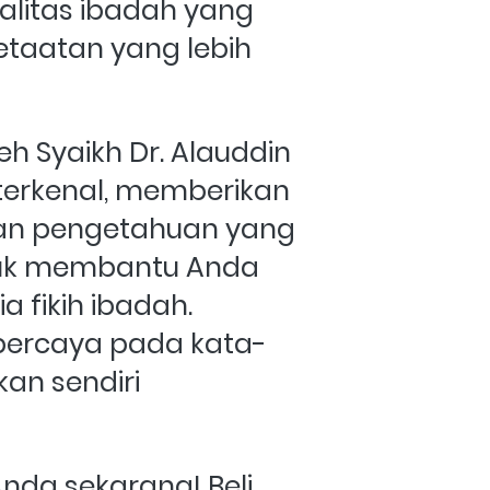
alitas ibadah yang 
etaatan yang lebih 
oleh Syaikh Dr. Alauddin 
ih terkenal, memberikan 
n pengetahuan yang 
k membantu Anda 
 fikih ibadah. 
percaya pada kata-
an sendiri 
nda sekarang! Beli 