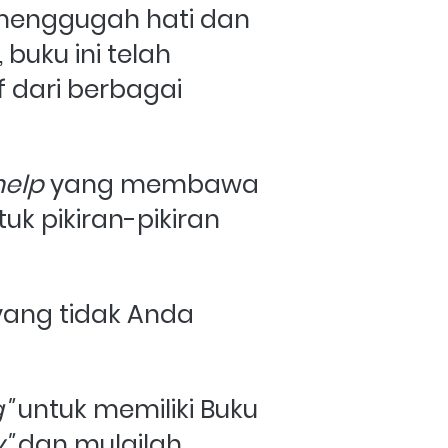
menggugah hati dan 
ku ini telah 
 dari berbagai 
help
 yang membawa 
uk pikiran-pikiran 
ang tidak Anda 
 
" 
untuk memiliki Buku 
" 
dan mulailah 