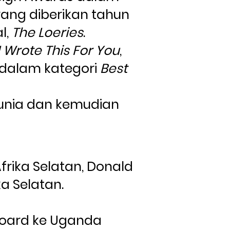
ang diberikan tahun 
, 
The Loeries
.
I Wrote This For You
, 
a dalam kategori 
Best 
dunia dan kemudian 
ika Selatan, Donald 
a Selatan.
oard ke Uganda 