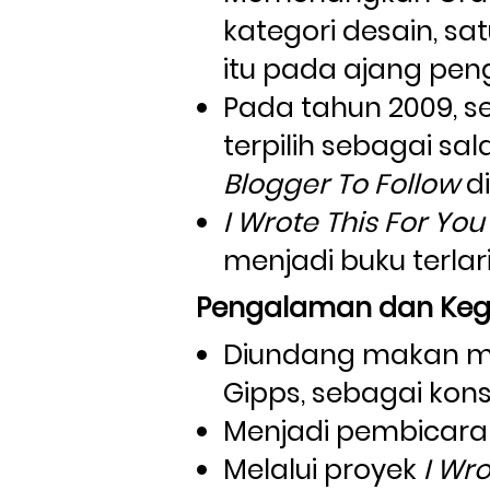
kategori desain, s
itu pada ajang pen
Pada tahun 2009, se
terpilih sebagai sal
Blogger To Follow
 d
I Wrote This For You
menjadi buku terlari
Pengalaman dan Kegi
Diundang makan mal
Gipps, sebagai kons
Menjadi pembicara 
Melalui proyek 
I Wro