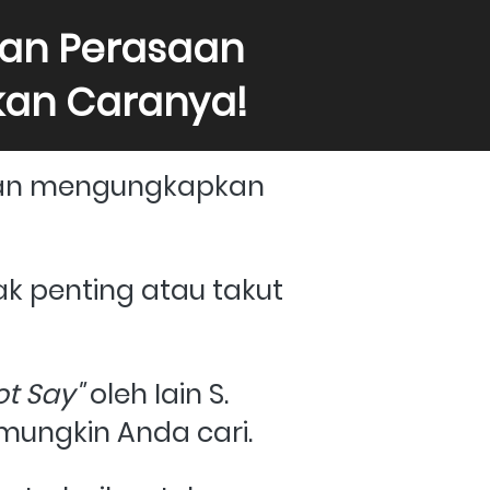
n Perasaan 
kan Caranya!
tan mengungkapkan 
k penting atau takut 
t Say"
 oleh Iain S. 
ungkin Anda cari. 