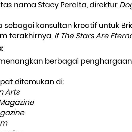
as nama Stacy Peralta, direktur 
Dog
 sebagai konsultan kreatif untuk Br
m terakhirnya, 
If The Stars Are Etern
:
menangkan berbagai penghargaan l
at ditemukan di:
 Arts
 Magazine
gazine
om