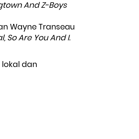
town And Z-Boys
ian Wayne Transeau 
al, So Are You And I
.
okal dan 