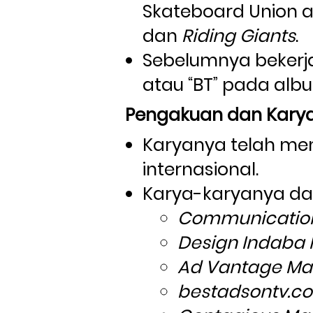
Skateboard Union at
dan 
Riding Giants
.
Sebelumnya bekerja
atau “BT” pada albu
Pengakuan dan Karya
Karyanya telah me
internasional.
Karya-karyanya dap
Communication
Design Indaba
Ad Vantage Ma
bestadsontv.c