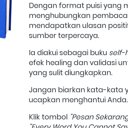
Dengan format puisi yang 
menghubungkan pembaca, bu
mendapatkan ulasan positif
sumber terpercaya. 
Ia diakui sebagai buku 
self-
efek healing dan validasi unt
yang sulit diungkapkan.
Jangan biarkan kata-kata y
ucapkan menghantui Anda.
Klik tombol 
"Pesan Sekarang
"Every Word You Cannot Say