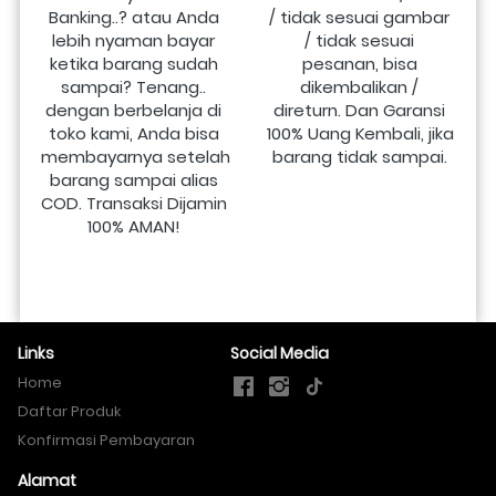
Banking..? atau Anda 
/ tidak sesuai gambar 
lebih nyaman bayar 
/ tidak sesuai 
ketika barang sudah 
pesanan, bisa 
sampai? Tenang.. 
dikembalikan / 
dengan berbelanja di 
direturn. Dan Garansi 
toko kami, Anda bisa 
100% Uang Kembali, jika 
membayarnya setelah 
barang tidak sampai.
barang sampai alias 
COD. Transaksi Dijamin 
100% AMAN!
Links
Social Media
Home
Daftar Produk
Konfirmasi Pembayaran
Alamat