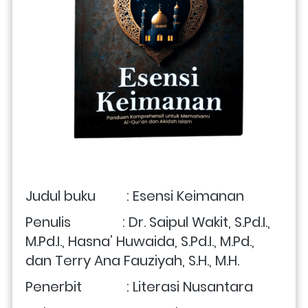
Judul buku         : Esensi Keimanan 
Penulis               : Dr. Saipul Wakit, S.Pd.I., 
M.Pd.I., Hasna’ Huwaida, S.Pd.I., M.Pd., 
dan Terry Ana Fauziyah, S.H., M.H. 
Penerbit             : Literasi Nusantara