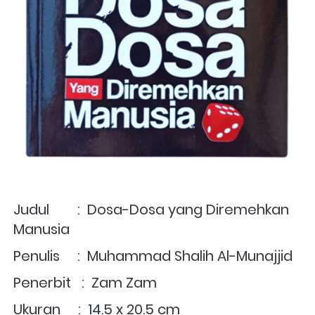
Judul        :  Dosa-Dosa yang Diremehkan 
Manusia
Penulis     :  Muhammad Shalih Al-Munajjid
Penerbit   :  Zam Zam
Ukuran     :  14.5 x 20.5 cm