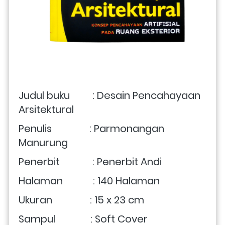
Judul buku         : Desain Pencahayaan 
Arsitektural
Penulis               : Parmonangan 
Manurung
Penerbit             : Penerbit Andi
Halaman            : 140 Halaman
Ukuran               : 15 x 23 cm 
Sampul              : Soft Cover