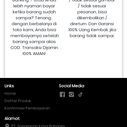
lebih nyaman bayar 
/ tidak sesuai 
ketika barang sudah 
pesanan, bisa 
sampai? Tenang.. 
dikembalikan / 
dengan berbelanja di 
direturn. Dan Garansi 
toko kami, Anda bisa 
100% Uang Kembali, jika 
membayarnya setelah 
barang tidak sampai.
barang sampai alias 
COD. Transaksi Dijamin 
100% AMAN!
Links
Social Media
Home
Daftar Produk
Konfirmasi Pembayaran
Alamat
PT. Sanampan Kaya Bahagia
