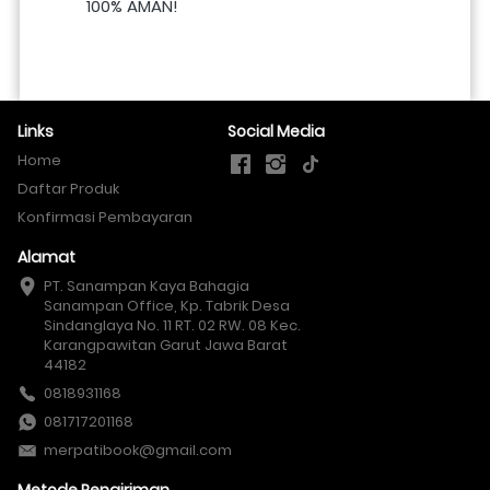
100% AMAN!
Links
Social Media
Home
Daftar Produk
Konfirmasi Pembayaran
Alamat
PT. Sanampan Kaya Bahagia

Sanampan Office, Kp. Tabrik Desa 
Sindanglaya No. 11 RT. 02 RW. 08 Kec. 
Karangpawitan Garut Jawa Barat 
44182
0818931168
081717201168
merpatibook@gmail.com