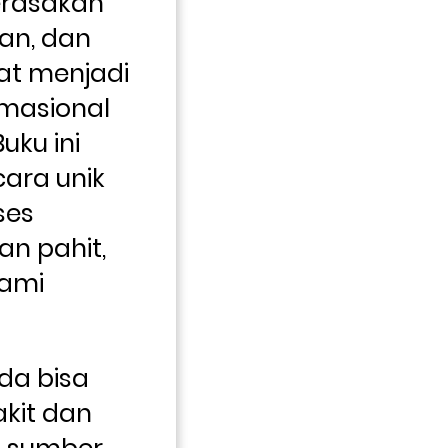
rasakan 
an, dan 
t menjadi 
masional 
uku ini 
ra unik 
es 
n pahit, 
ami 
da bisa 
it dan 