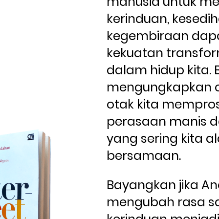
manusia untuk me
kerinduan, kesedih
kegembiraan dapa
kekuatan transfor
dalam hidup kita. B
mengungkapkan ca
otak kita mempros
perasaan manis da
yang sering kita al
bersamaan.
Bayangkan jika An
mengubah rasa sak