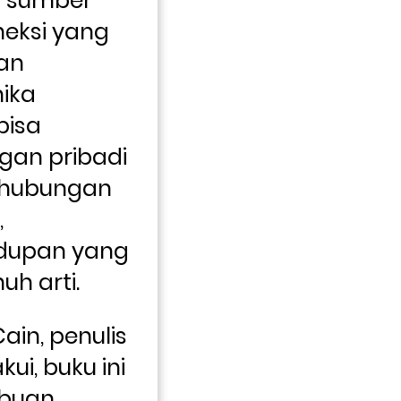
 sumber 
neksi yang 
an 
ka 
isa 
an pribadi 
hubungan 
 
dupan yang 
uh arti.
ain, penulis 
ui, buku ini 
buan 