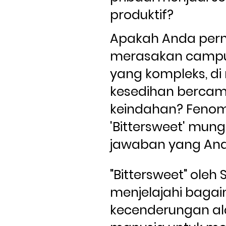
produktif?
Apakah Anda pern
merasakan campu
yang kompleks, di
kesedihan bercam
keindahan? Fenom
'Bittersweet' mung
jawaban yang Anda
"Bittersweet" oleh 
menjelajahi baga
kecenderungan al