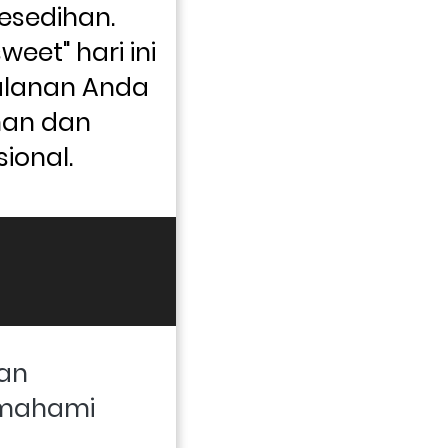
esedihan. 
eet" hari ini 
alanan Anda 
n dan 
ional.
an 
mahami 
 