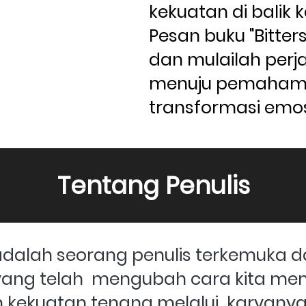
kekuatan di balik k
Pesan buku "Bittersw
dan mulailah perj
menuju pemahama
transformasi emos
Tentang Penulis
adalah seorang penulis terkemuka d
ang telah  mengubah cara kita me
n kekuatan tenang melalui  karyanya.