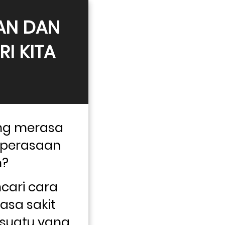
AN DAN 
 KITA 
ng merasa 
 perasaan 
h?
ari cara 
sa sakit 
suatu yang 