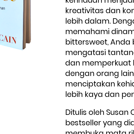
kerinduan menjadi
kreativitas dan ko
lebih dalam. Deng
memahami dinami
bittersweet, Anda b
mengatasi tantang
dan memperkuat 
dengan orang lain,
menciptakan kehi
lebih kaya dan pen
Ditulis oleh Susan C
bestseller yang diak
membuka mata ri