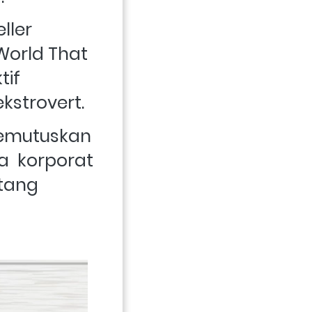
er  
World That 
if 
kstrovert. 
emutuskan 
  korporat 
tang 