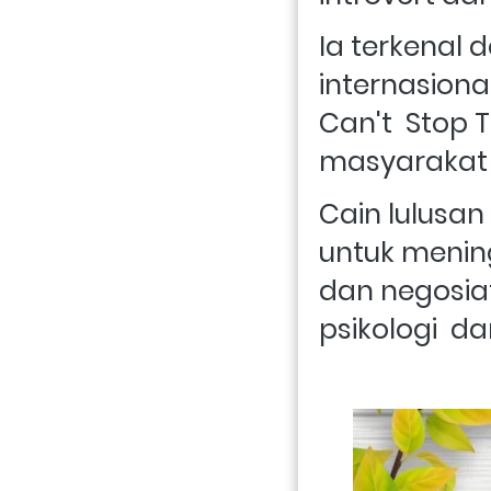
Ia terkenal 
internasional
Can't  Stop 
masyarakat t
Cain lulusa
untuk menin
dan negosiat
psikologi  