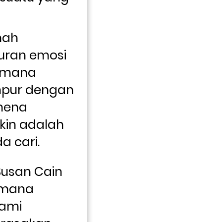
ah 
ran emosi 
 mana 
pur dengan 
ena 
kin adalah 
 cari.
Susan Cain 
imana 
ami 