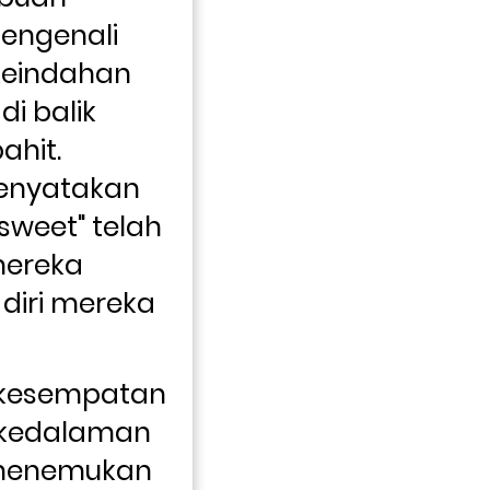
ngenali 
eindahan 
i balik 
it. 
nyatakan 
weet" telah 
ereka 
diri mereka 
kesempatan 
 kedalaman 
menemukan 