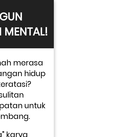
GUN 
 MENTAL!
ah merasa 
angan hidup 
eratasi? 
ulitan 
tan untuk 
embang.
a" karya 