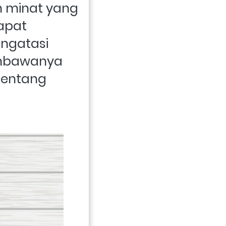
n minat yang 
pat 
ngatasi 
embawanya 
tentang 