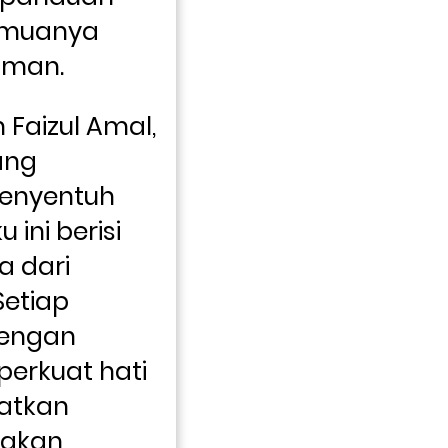
emuanya 
iman.
Faizul Amal, 
ng 
enyentuh 
ini berisi 
 dari 
etiap 
engan 
erkuat hati 
atkan 
akan 