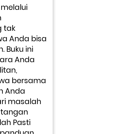
elalui 
 
tak 
a Anda bisa 
Buku ini 
ara Anda 
tan, 
wa bersama 
n Anda 
ri masalah 
ntangan 
lah Pasti 
 panduan 