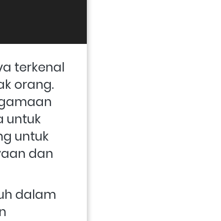
a terkenal 
k orang. 
agamaan 
 untuk 
g untuk 
aan dan 
uh dalam 
 