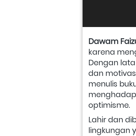
Dawam Faiz
karena meng
Dengan lata
dan motivas
menulis buk
menghadapi 
optimisme.
Lahir dan d
lingkungan 