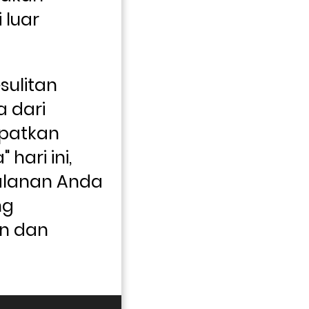
luar 
ulitan 
dari 
patkan 
 hari ini, 
alanan Anda 
g 
n dan 