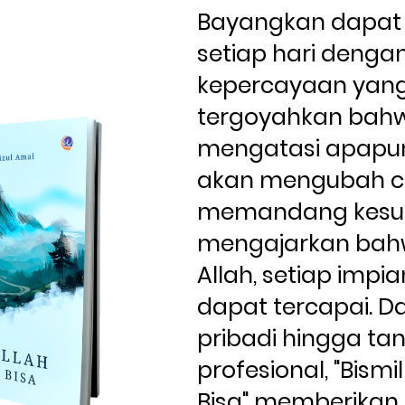
Bayangkan dapat m
setiap hari dengan
kepercayaan yang 
tergoyahkan bahw
mengatasi apapun. 
akan mengubah c
memandang kesuli
mengajarkan bah
Allah, setiap impia
dapat tercapai. Da
pribadi hingga ta
profesional, "Bismil
Bisa" memberikan