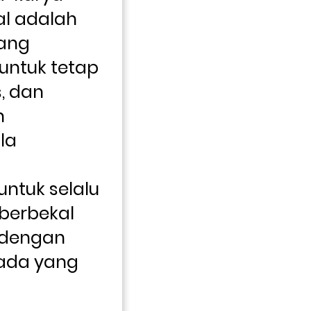
l adalah 
ang 
ntuk tetap 
 dan 
 
a 
ntuk selalu 
berbekal 
dengan 
ada yang 