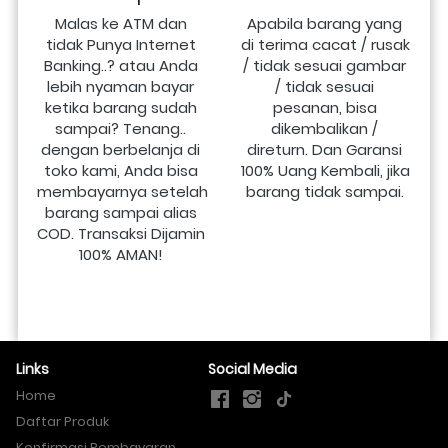
Malas ke ATM dan 
Apabila barang yang 
tidak Punya Internet 
di terima cacat / rusak 
Banking..? atau Anda 
/ tidak sesuai gambar 
lebih nyaman bayar 
/ tidak sesuai 
ketika barang sudah 
pesanan, bisa 
sampai? Tenang.. 
dikembalikan / 
dengan berbelanja di 
direturn. Dan Garansi 
toko kami, Anda bisa 
100% Uang Kembali, jika 
membayarnya setelah 
barang tidak sampai.
barang sampai alias 
COD. Transaksi Dijamin 
100% AMAN!
Links
Social Media
Home
Daftar Produk
Konfirmasi Pembayaran