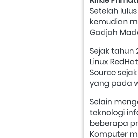
Rifkie Prima
Setelah lulus
kemudian mel
Gadjah Mada
Sejak tahun 
Linux RedHat
Source sejak
yang pada w
Selain meng
teknologi in
beberapa pr
Komputer m