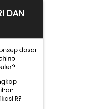
I DAN 
onsep dasar 
hine 
uler? 
ngkap 
ihan 
asi R? 