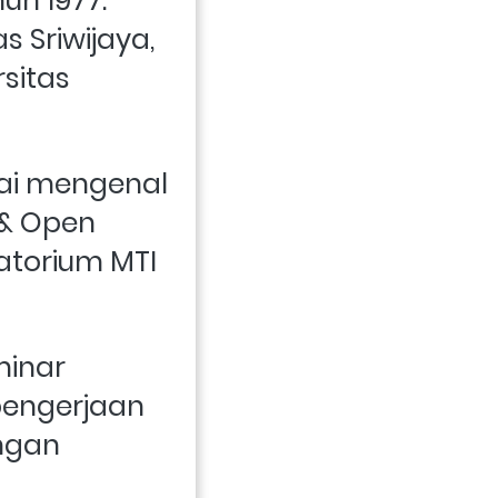
n 1977. 
s Sriwijaya, 
sitas 
lai mengenal 
& Open 
atorium MTI 
inar 
pengerjaan 
ngan 