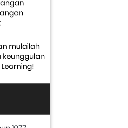
Jangan 
langan 
 
n mulailah 
 keunggulan 
Learning! 