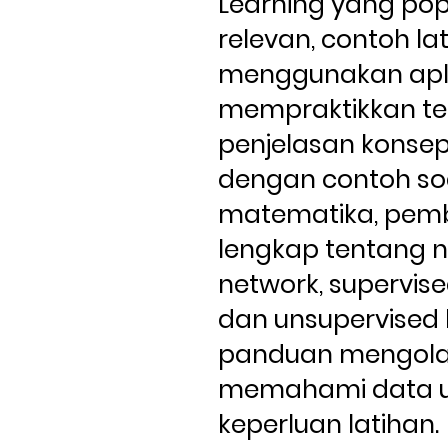
Learning yang pop
relevan, contoh la
menggunakan aplik
mempraktikkan teor
penjelasan konsep
dengan contoh soa
matematika, pem
lengkap tentang ne
network, supervised
dan unsupervised 
panduan mengola
memahami data u
keperluan latihan.