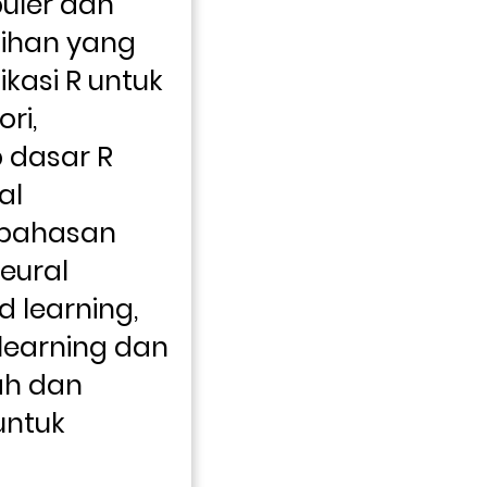
uler dan 
tihan yang 
asi R untuk 
i, 
 dasar R 
l 
bahasan 
ural 
 learning, 
learning dan 
h dan 
ntuk 