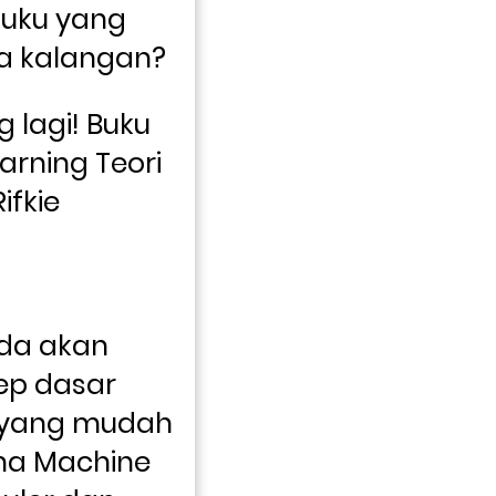
buku yang 
a kalangan?
 lagi! Buku 
arning Teori 
fkie 
da akan 
p dasar 
 yang mudah 
ma Machine 