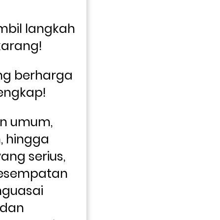
 
mbil langkah 
arang! 
g berharga 
engkap! 
an umum, 
 hingga 
ng serius, 
kesempatan 
guasai 
dan 