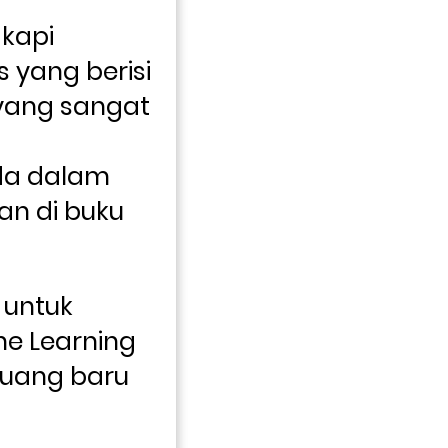
kapi 
yang berisi 
yang sangat 
a dalam 
n di buku 
untuk 
e Learning 
uang baru 
?