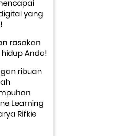
mencapai 
igital yang 
!
n rasakan 
perubahan dalam hidup Anda! 
gan ribuan 
ah 
mpuhan 
ne Learning 
rya Rifkie 