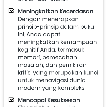
Meningkatkan Kecerdasan:
Dengan menerapkan 
prinsip-prinsip dalam buku 
ini, Anda dapat 
meningkatkan kemampuan 
kognitif Anda, termasuk 
memori, pemecahan 
masalah, dan pemikiran 
kritis, yang merupakan kunci 
untuk menavigasi dunia 
modern yang kompleks.
Mencapai Kesuksesan 