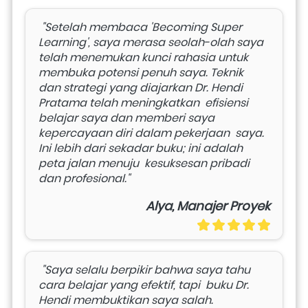
 "Setelah membaca 'Becoming Super 
Learning', saya merasa seolah-olah saya  
telah menemukan kunci rahasia untuk 
membuka potensi penuh saya. Teknik  
dan strategi yang diajarkan Dr. Hendi 
Pratama telah meningkatkan  efisiensi 
belajar saya dan memberi saya 
kepercayaan diri dalam pekerjaan  saya. 
Ini lebih dari sekadar buku; ini adalah 
peta jalan menuju  kesuksesan pribadi 
dan profesional." 
Alya, Manajer Proyek
 "Saya selalu berpikir bahwa saya tahu 
cara belajar yang efektif, tapi  buku Dr. 
Hendi membuktikan saya salah. 