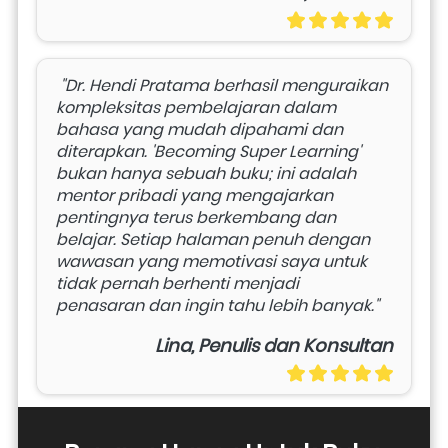
 "Dr. Hendi Pratama berhasil menguraikan 
kompleksitas pembelajaran dalam  
bahasa yang mudah dipahami dan 
diterapkan. 'Becoming Super Learning'  
bukan hanya sebuah buku; ini adalah 
mentor pribadi yang mengajarkan  
pentingnya terus berkembang dan 
belajar. Setiap halaman penuh dengan  
wawasan yang memotivasi saya untuk 
tidak pernah berhenti menjadi  
penasaran dan ingin tahu lebih banyak." 
Lina, Penulis dan Konsultan