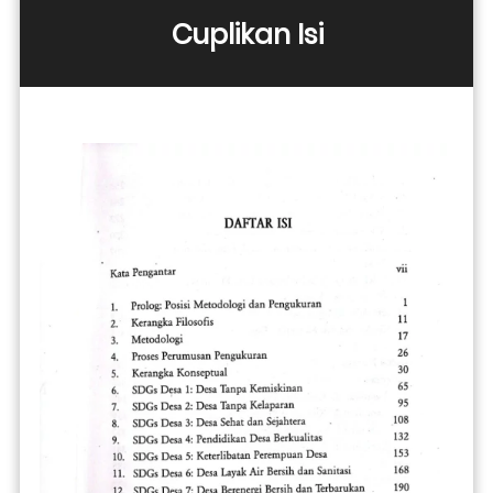
Cuplikan Isi