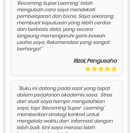
'Becoming Super Learning' telah  
mengubah cara saya mendekati 
pembelajaran dan bisnis. Saya sekarang  
membuat keputusan yang lebih cerdas 
dan berbasis data, yang secara  
langsung memengaruhi garis bawah 
usaha saya. Rekomendasi yang sangat  
berharga!" 
Rizal, Pengusaha
 "Buku ini datang pada saat yang tepat 
dalam perjalanan akademis saya.  Stres 
dari studi saya hampir mengalahkan 
saya, tapi 'Becoming Super  Learning' 
memberikan strategi konkret untuk 
mengelola waktu dan  informasi dengan 
lebih baik. Kini saya merasa lebih 