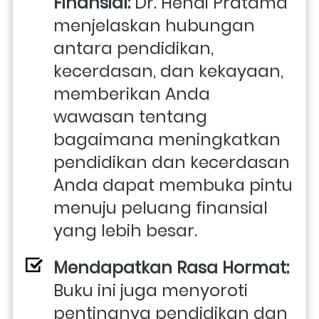
Finansial:
 Dr. Hendi Pratama 
menjelaskan hubungan 
antara pendidikan, 
kecerdasan, dan kekayaan, 
memberikan Anda 
wawasan tentang 
bagaimana meningkatkan 
pendidikan dan kecerdasan 
Anda dapat membuka pintu 
menuju peluang finansial 
yang lebih besar.
Mendapatkan Rasa Hormat:
Buku ini juga menyoroti 
pentingnya pendidikan dan 