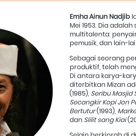
Emha Ainun Nadjib
l
Mei 1953. Dia adala
multitalenta: penyair,
pemusik, dan lain-lai
Sebagai seorang pen
produktif, telah men
Di antara karya-kar
diterbitkan Mizan a
(1985),
Seribu Masjid
Secangkir Kopi Jon Pa
Bertutur
(1993),
Marke
dan
Slilit sang Kiai
(20
Selain berkiprah di d