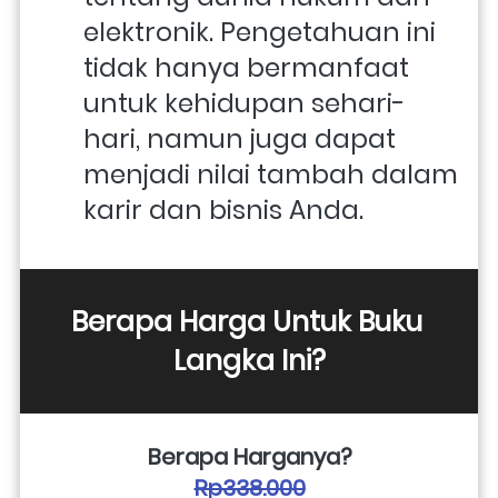
elektronik. Pengetahuan ini 
tidak hanya bermanfaat 
untuk kehidupan sehari-
hari, namun juga dapat 
menjadi nilai tambah dalam 
karir dan bisnis Anda.
Berapa Harga Untuk Buku 
Langka Ini?
Berapa Harganya?
Rp338.000