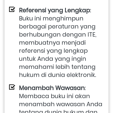
Referensi yang Lengkap
: 
Buku ini menghimpun 
berbagai peraturan yang 
berhubungan dengan ITE, 
membuatnya menjadi 
referensi yang lengkap 
untuk Anda yang ingin 
memahami lebih tentang 
hukum di dunia elektronik.
Menambah Wawasan
: 
Membaca buku ini akan 
menambah wawasan Anda 
tentang dunia hukum dan 