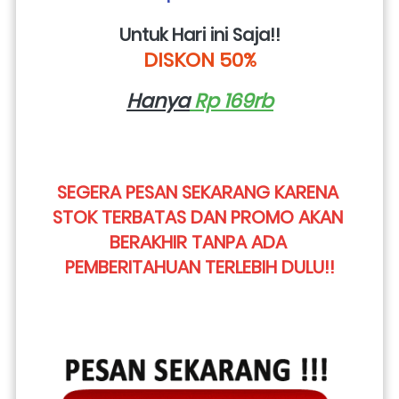
Untuk Hari ini Saja!!
DISKON 50%
Hanya
 Rp 169rb
SEGERA PESAN SEKARANG KARENA 
STOK TERBATAS DAN PROMO AKAN 
BERAKHIR TANPA ADA 
PEMBERITAHUAN TERLEBIH DULU!!