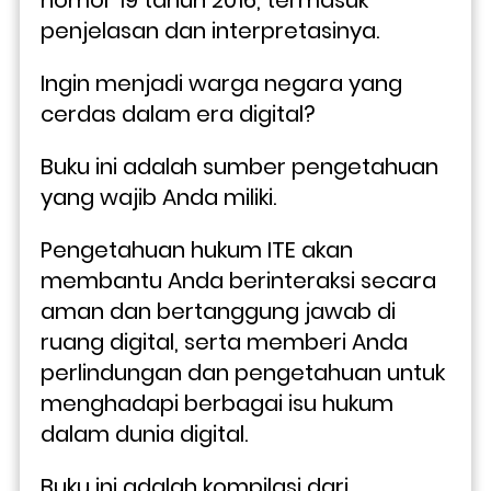
nomor 19 tahun 2016, termasuk 
penjelasan dan interpretasinya.
Ingin menjadi warga negara yang 
cerdas dalam era digital? 
Buku ini adalah sumber pengetahuan 
yang wajib Anda miliki. 
Pengetahuan hukum ITE akan 
membantu Anda berinteraksi secara 
aman dan bertanggung jawab di 
ruang digital, serta memberi Anda 
perlindungan dan pengetahuan untuk 
menghadapi berbagai isu hukum 
dalam dunia digital.
Buku ini adalah kompilasi dari 