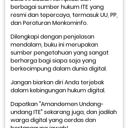
berbagai sumber hukum ITE yang 
resmi dan tepercaya, termasuk UU, PP, 
dan Peraturan Menkominfo. 
Dilengkapi dengan penjelasan 
mendalam, buku ini merupakan 
sumber pengetahuan yang sangat 
berharga bagi siapa saja yang 
berkecimpung dalam dunia digital.
Jangan biarkan diri Anda terjebak 
dalam kebingungan hukum digital. 
Dapatkan "Amandemen Undang-
undang ITE" sekarang juga, dan jadilah 
warga digital yang cerdas dan 