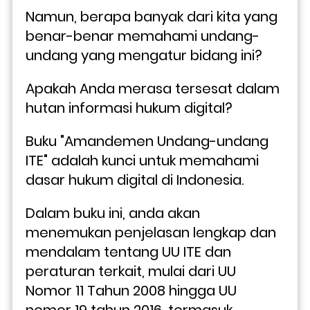
Namun, berapa banyak dari kita yang 
benar-benar memahami undang-
undang yang mengatur bidang ini? 
Apakah Anda merasa tersesat dalam 
hutan informasi hukum digital?
Buku "Amandemen Undang-undang 
ITE" adalah kunci untuk memahami 
dasar hukum digital di Indonesia. 
Dalam buku ini, anda akan 
menemukan penjelasan lengkap dan 
mendalam tentang UU ITE dan 
peraturan terkait, mulai dari UU 
Nomor 11 Tahun 2008 hingga UU 