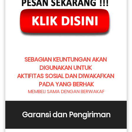
SEBAGIAN KEUNTUNGAN AKAN 
DIGUNAKAN UNTUK 
AKTIFITAS SOSIAL DAN DIWAKAFKAN 
PADA YANG BERHAK
MEMBELI SAMA DENGAN BERWAKAF
Garansi dan Pengiriman