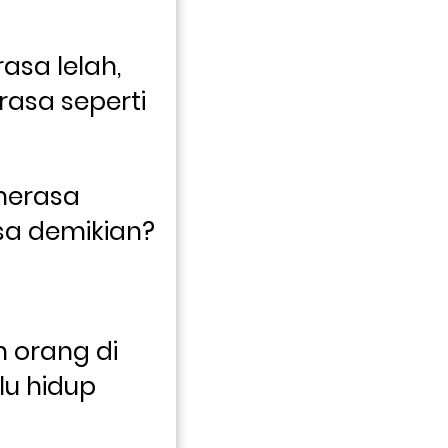
sa lelah, 
sa seperti 
erasa 
sa demikian?
 orang di 
lu hidup 