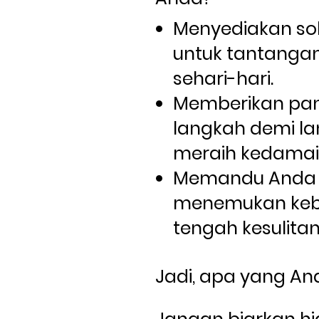
Menyediakan solu
untuk tantangan
sehari-hari.
Memberikan pan
langkah demi la
meraih kedamaia
Memandu Anda u
menemukan keba
tengah kesulitan
Jadi, apa yang An