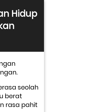
n Hidup 
an 
ngan 
ngan. 
erasa seolah 
 berat 
 rasa pahit 