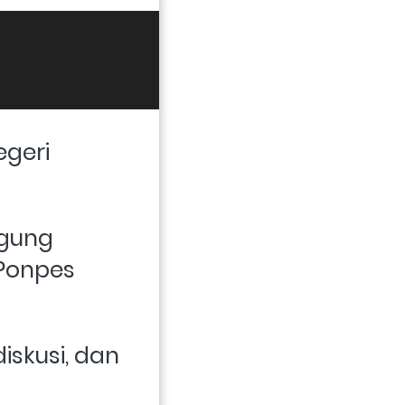
geri 
gung 
Ponpes 
skusi, dan 