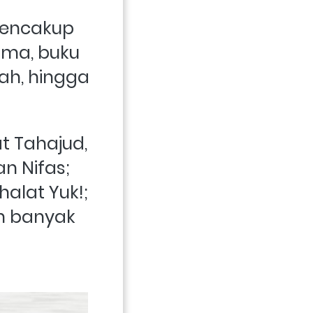
mencakup 
ma, buku 
h, hingga 
 Tahajud, 
 Nifas; 
alat Yuk!; 
h banyak 