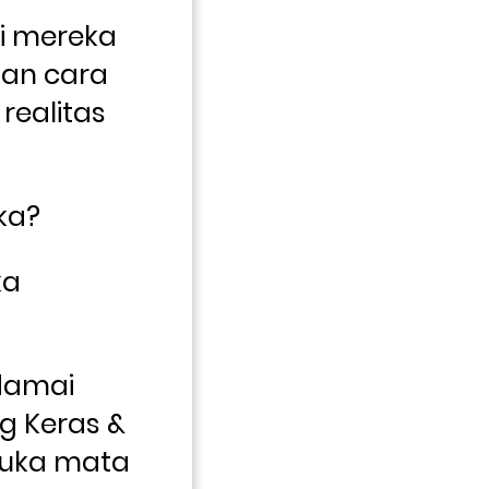
i mereka 
an cara 
ealitas 
ka? 
a 
damai 
 Keras & 
uka mata 