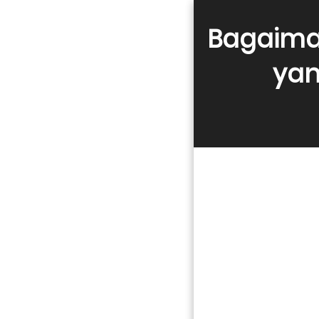
Bagaima
yan