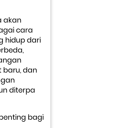
 akan 
gai cara 
hidup dari 
rbeda, 
angan 
baru, dan 
gan 
n diterpa 
penting bagi 