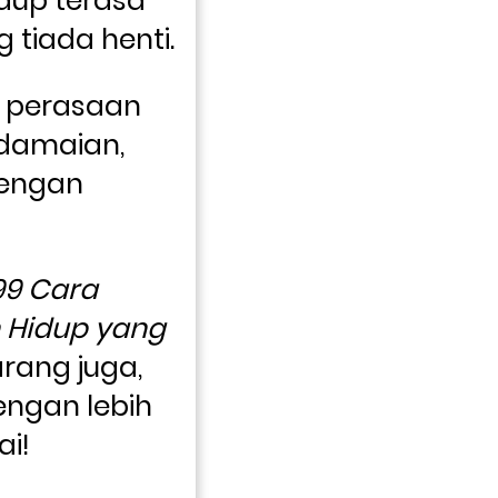
dup terasa 
seperti beban yang tiada henti. 
 perasaan 
damaian, 
engan 
99 Cara 
Hidup yang 
rang juga, 
engan lebih 
i!