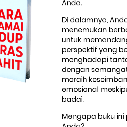
Anda. 
Di dalamnya, Anda
menemukan berba
untuk memandang 
perspektif yang be
menghadapi tant
dengan semangat 
meraih keseimban
emosional meskipu
badai.
Mengapa buku ini 
Anda?