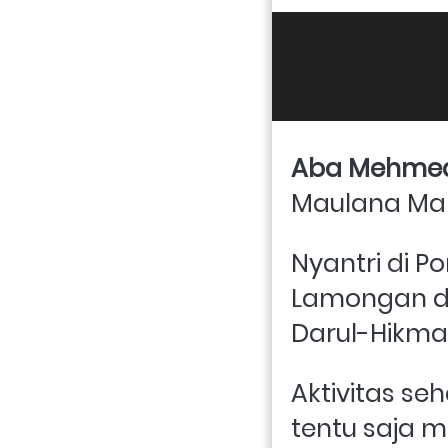
Aba Mehme
Maulana Mal
Nyantri di P
Lamongan da
Darul-Hikma
Aktivitas se
tentu saja me