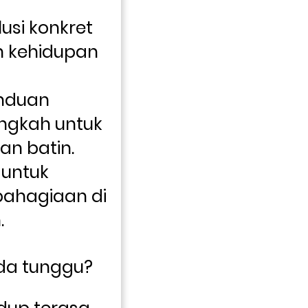
si konkret 
 kehidupan 
duan 
ngkah untuk 
n batin.
ntuk 
hagiaan di 
.
da tunggu? 