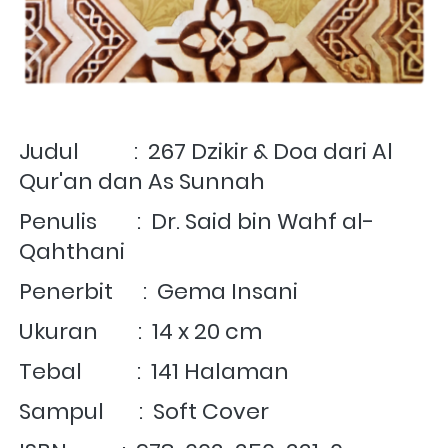
Judul           :  
267 Dzikir & Doa dari Al 
Qur'an dan As Sunnah
Penulis        :  Dr. Said bin Wahf al-
Qahthani
Penerbit      :  Gema Insani
Ukuran        :  14 x 20 cm
Tebal           :  141 Halaman
Sampul       :  Soft Cover