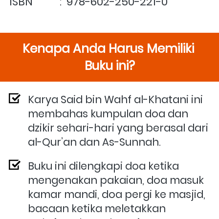
ISBN           :  978-602-250-221-0
Kenapa Anda Harus Memiliki 
Buku ini?
Karya Said bin Wahf al-Khatani ini 
membahas kumpulan doa dan 
dzikir sehari-hari yang berasal dari 
al-Qur’an dan As-Sunnah. 
Buku ini dilengkapi 
doa ketika 
mengenakan pakaian, doa masuk 
kamar mandi, doa pergi ke masjid, 
bacaan ketika meletakkan 